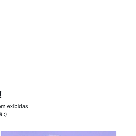
!
em exibidas
 :)