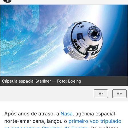
Cápsula espacial Starliner — Foto: Boeing
A-
A+
Após anos de atraso, a
Nasa
, agência espacial
norte-americana, lançou o
primeiro voo tripulado