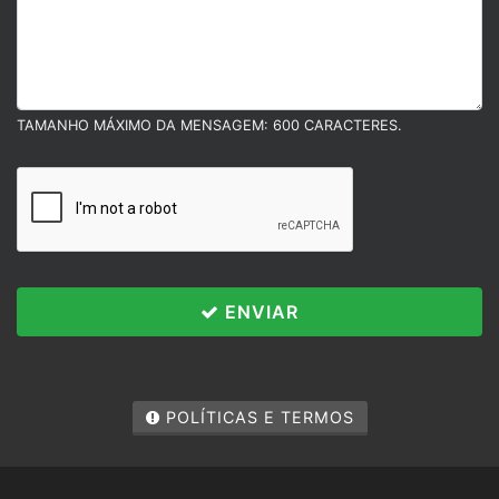
TAMANHO MÁXIMO DA MENSAGEM: 600 CARACTERES.
ENVIAR
Políticas e Termos
Esse site utiliza cookies para melhorar sua
experiência de navegação. Ao continuar o acesso,
você concorda com nossa Política de Privacidade.
POLÍTICAS E TERMOS
PARA MAIS INFORMAÇÕES,
CLIQUE AQUI
PROSSEGUIR